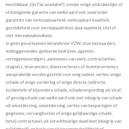
beschikbaar zijn ("as available"), zonder enige uitdrukkelijke of
stilzwijgende garantie van welke aard ook, waaronder
garanties van verkoopbaarheid, verkoopbare kwaliteit,
geschiktheid voor een bepaald doel, duurzaamheid, titel of
niet-inbreukmakendheid.
In geen geval kunnen Veranderme VZW, onze bestuurders,
leidinggevenden, gelieerde bedrijven, agenten,
vertegenwoordigers, aannemers van werk, contractanten,
stagiairs, leveranciers, dienstverleners of licentieverleners
aansprakelijk worden gesteld voor enig nadeel, verlies, enige
schade of enige vordering of enige directe, indirecte,
incidentele of bijzondere schade, schadevergoeding als straf,
of gevolgschade van welke aard ook, met inbegrip van schade
uit winstderving, omzetderving, verlies van besparingen of
gegevens, vervangkosten of enige gelijkaardige schade,
hetzij contractueel, uit onrechtmatige daad (met inbegrip van
nalatigheid), op basis van risicoaansprakelijkheid of