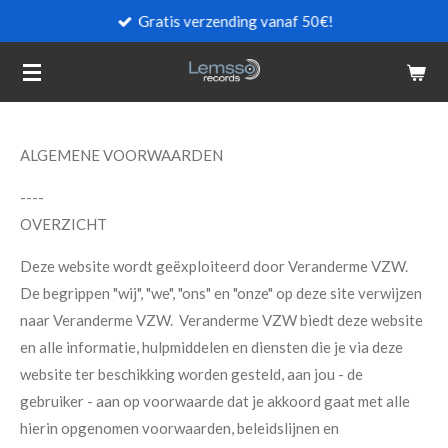
Gratis verzending vanaf 50€!
Ga
direct
naar
de
hoofdinhoud
ALGEMENE VOORWAARDEN
----
OVERZICHT
Deze website wordt geëxploiteerd door Veranderme VZW.
De begrippen "wij", "we", "ons" en "onze" op deze site verwijzen
naar Veranderme VZW. Veranderme VZW biedt deze website
en alle informatie, hulpmiddelen en diensten die je via deze
website ter beschikking worden gesteld, aan jou - de
gebruiker - aan op voorwaarde dat je akkoord gaat met alle
hierin opgenomen voorwaarden, beleidslijnen en