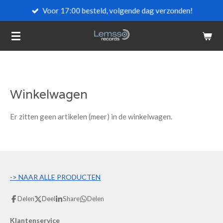
Voor 17:00 besteld, volgende dag verzonden!
Ga
direct
naar
de
hoofdinhoud
Winkelwagen
Er zitten geen artikelen (meer) in de winkelwagen.
->
NAAR ALLE PRODUCTEN
Delen
Deel
Share
Delen
Klantenservice