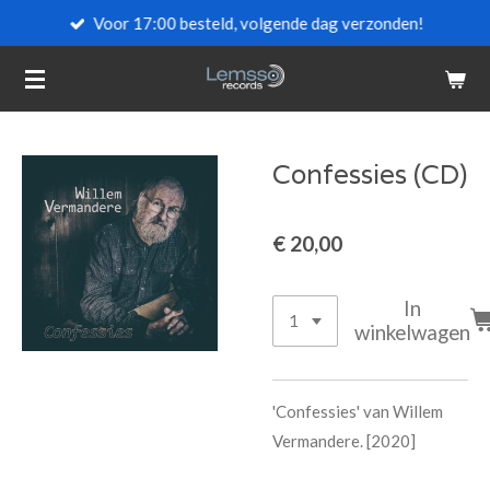
Voor 17:00 besteld, volgende dag verzonden!
Ga
direct
naar
de
hoofdinhoud
Confessies (CD)
€ 20,00
In
winkelwagen
'Confessies' van Willem
Vermandere. [2020]