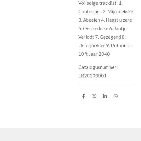
Volledige tracklist: 1.
Confessies 2. Mijn plekske
3. Abeelen 4. Haast u zere
5. Ons kerkske 6. Jantje
Verlodt 7. Gezegend 8.
Den tjoolder 9. Potpourri
10 't Jaar 2040
Catalogusnummer:
LR20200001
D
D
S
D
e
e
h
e
l
e
a
l
e
l
r
e
n
e
n